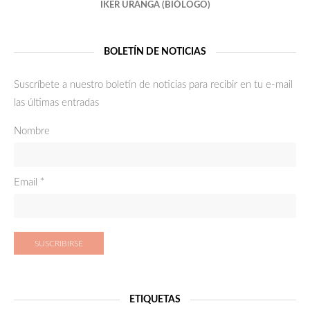
IKER URANGA (BIÓLOGO)
¿LOS EMBRIONES SON MELÓMANOS?
¿Y PORQUÉ NO?
BOLETÍN DE NOTICIAS
QUIERO MIS EMBRIONES!!!!!!
Suscríbete a nuestro boletín de noticias para recibir en tu e-mail
las últimas entradas
Bienvenidos
Nombre
¿Reproducción humana o humanizada?
Hijos de tres padres
Email *
¿La reproducción asistida nos vuelve locos?
HASTA QUE EDAD SOY FÉRTIL?
ETIQUETAS