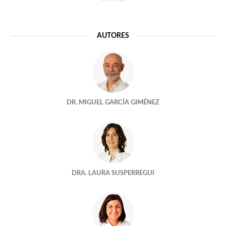
Obesidad y reproducción
La seguridad en los laboratorios de reproducción asistida
AUTORES
Y A ELLOS, ¿TAMBIÉN “SE LES PASA EL ARROZ”?
Cuando Juno conoció a Izumo
DR. MIGUEL GARCÍA GIMÉNEZ
Demasiado tarde para ser madre
Una bloguera en reproducción
El aquelarre quimico
DRA. LAURA SUSPERREGUI
ADOPTAR UN EMBRION
ESTABA TODO AHÍ Y NO NOS HABÍAMOS ENTERADO
¿No nos embarazamos porque estamos estresados?