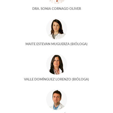
DRA. SONIA CORNAGO OLIVER
LLÉNEME EL BOTE, POR FAVOR
¿Quien cuida mejor de mis embriones?
HAY DÍAS QUE MERECEN LA PENA
MAITE ESTEVAN MUGUERZA (BIÓLOGA)
Un mundo feliz?
Tengo una foto de cuando tenia cuatro celulas
¿Embarazamos a cualquier edad?
VALLE DOMÍNGUEZ LORENZO (BIÓLOGA)
¿Me quedaré sin óvulos si dono?
¿DONANTES ANÓNIMOS?
¡Marchando una de semen!