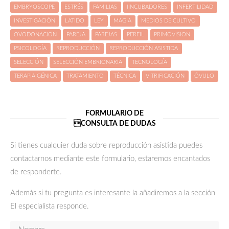
EMBRYOSCOPE
ESTRÉS
FAMILIAS
IINCUBADORES
INFERTILIDAD
INVESTIGACIÓN
LATIDO
LEY
MAGIA
MEDIOS DE CULTIVO
OVODONACION
PAREJA
PAREJAS
PERFIL
PRIMOVISION
PSICOLOGÍA
REPRODUCCIÓN
REPRODUCCIÓN ASISTIDA
SELECCIÓN
SELECCIÓN EMBRIONARIA
TECNOLOGÍA
TERAPIA GÉNICA
TRATAMIENTO
TÉCNICA
VITRIFICACIÓN
ÓVULO
FORMULARIO DE
CONSULTA DE DUDAS
ver
Si tienes cualquier duda sobre reproducción asistida puedes
más
contactarnos mediante este formulario, estaremos encantados
de responderte.
Además si tu pregunta es interesante la añadiremos a la sección
El especialista responde.