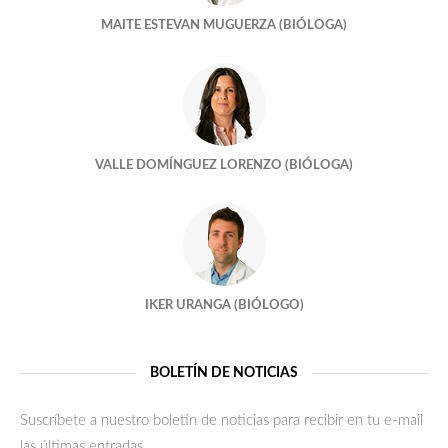
MAITE ESTEVAN MUGUERZA (BIÓLOGA)
Un mundo feliz?
Tengo una foto de cuando tenia cuatro celulas
¿Embarazamos a cualquier edad?
VALLE DOMÍNGUEZ LORENZO (BIÓLOGA)
¿Me quedaré sin óvulos si dono?
¿DONANTES ANÓNIMOS?
¡Marchando una de semen!
IKER URANGA (BIÓLOGO)
¿LOS EMBRIONES SON MELÓMANOS?
¿Y PORQUÉ NO?
BOLETÍN DE NOTICIAS
QUIERO MIS EMBRIONES!!!!!!
Suscríbete a nuestro boletín de noticias para recibir en tu e-mail
las últimas entradas