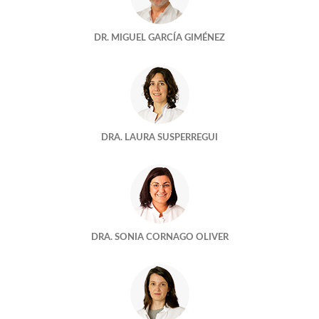
Cuando Juno conoció a Izumo
DR. MIGUEL GARCÍA GIMÉNEZ
Demasiado tarde para ser madre
Una bloguera en reproducción
El aquelarre quimico
DRA. LAURA SUSPERREGUI
ADOPTAR UN EMBRION
ESTABA TODO AHÍ Y NO NOS HABÍAMOS ENTERADO
¿No nos embarazamos porque estamos estresados?
DRA. SONIA CORNAGO OLIVER
LLÉNEME EL BOTE, POR FAVOR
¿Quien cuida mejor de mis embriones?
HAY DÍAS QUE MERECEN LA PENA