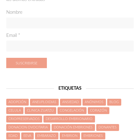
Bienvenidos
Nombre
¿Reproducción humana o humanizada?
Hijos de tres padres
Email *
¿La reproducción asistida nos vuelve locos?
HASTA QUE EDAD SOY FÉRTIL?
ETIQUETAS
ADOPCIÓN
ANEUPLOIDIAS
ANSIEDAD
ANÓNIMOS
BLOG
CELULA
CLINICA ZUATZU
CONGELACIÓN
CORAZÓN
CRIOPRESERVADOS
DESARROLLO EMBRIONARIO
DONACION OVOCITARIA
DONACIÓN EMBRIONES
DONANTES
EDAD
EEVA
EMBARAZO
EMBRION
EMBRIONES