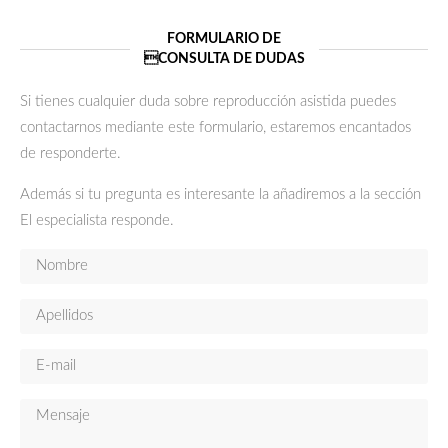
FORMULARIO DE
CONSULTA DE DUDAS
ver
Si tienes cualquier duda sobre reproducción asistida puedes
más
contactarnos mediante este formulario, estaremos encantados
de responderte.
Además si tu pregunta es interesante la añadiremos a la sección
El especialista responde.