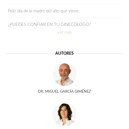
Feliz día de la madre del año que viene
¿PUEDES CONFIAR EN TU GINECÓLOGO?
ver más
Obesidad y reproducción
La seguridad en los laboratorios de reproducción asistida
AUTORES
Y A ELLOS, ¿TAMBIÉN “SE LES PASA EL ARROZ”?
Cuando Juno conoció a Izumo
DR. MIGUEL GARCÍA GIMÉNEZ
Demasiado tarde para ser madre
Una bloguera en reproducción
El aquelarre quimico