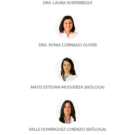
DRA. LAURA SUSPERREGUI
ADOPTAR UN EMBRION
ESTABA TODO AHÍ Y NO NOS HABÍAMOS ENTERADO
¿No nos embarazamos porque estamos estresados?
DRA. SONIA CORNAGO OLIVER
LLÉNEME EL BOTE, POR FAVOR
¿Quien cuida mejor de mis embriones?
HAY DÍAS QUE MERECEN LA PENA
MAITE ESTEVAN MUGUERZA (BIÓLOGA)
Un mundo feliz?
Tengo una foto de cuando tenia cuatro celulas
¿Embarazamos a cualquier edad?
VALLE DOMÍNGUEZ LORENZO (BIÓLOGA)
¿Me quedaré sin óvulos si dono?