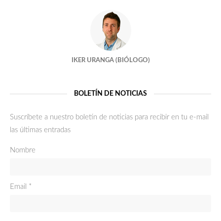
¿DONANTES ANÓNIMOS?
¡Marchando una de semen!
IKER URANGA (BIÓLOGO)
¿LOS EMBRIONES SON MELÓMANOS?
¿Y PORQUÉ NO?
BOLETÍN DE NOTICIAS
QUIERO MIS EMBRIONES!!!!!!
Suscríbete a nuestro boletín de noticias para recibir en tu e-mail
las últimas entradas
Bienvenidos
Nombre
¿Reproducción humana o humanizada?
Hijos de tres padres
Email *
¿La reproducción asistida nos vuelve locos?