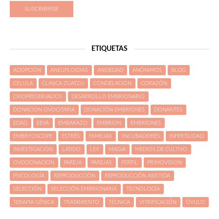
HASTA QUE EDAD SOY FÉRTIL?
ETIQUETAS
ADOPCIÓN
ANEUPLOIDIAS
ANSIEDAD
ANÓNIMOS
BLOG
CELULA
CLINICA ZUATZU
CONGELACIÓN
CORAZÓN
CRIOPRESERVADOS
DESARROLLO EMBRIONARIO
DONACION OVOCITARIA
DONACIÓN EMBRIONES
DONANTES
EDAD
EEVA
EMBARAZO
EMBRION
EMBRIONES
EMBRYOSCOPE
ESTRÉS
FAMILIAS
IINCUBADORES
INFERTILIDAD
INVESTIGACIÓN
LATIDO
LEY
MAGIA
MEDIOS DE CULTIVO
OVODONACION
PAREJA
PAREJAS
PERFIL
PRIMOVISION
PSICOLOGÍA
REPRODUCCIÓN
REPRODUCCIÓN ASISTIDA
SELECCIÓN
SELECCIÓN EMBRIONARIA
TECNOLOGÍA
TERAPIA GÉNICA
TRATAMIENTO
TÉCNICA
VITRIFICACIÓN
ÓVULO