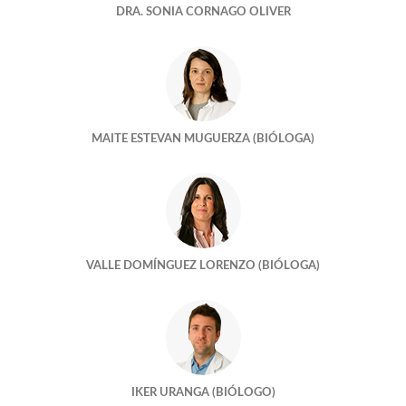
DRA. SONIA CORNAGO OLIVER
LLÉNEME EL BOTE, POR FAVOR
¿Quien cuida mejor de mis embriones?
HAY DÍAS QUE MERECEN LA PENA
MAITE ESTEVAN MUGUERZA (BIÓLOGA)
Un mundo feliz?
Tengo una foto de cuando tenia cuatro celulas
¿Embarazamos a cualquier edad?
VALLE DOMÍNGUEZ LORENZO (BIÓLOGA)
¿Me quedaré sin óvulos si dono?
¿DONANTES ANÓNIMOS?
¡Marchando una de semen!
IKER URANGA (BIÓLOGO)
¿LOS EMBRIONES SON MELÓMANOS?