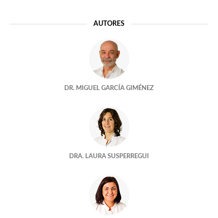
La seguridad en los laboratorios de reproducción asistida
AUTORES
Y A ELLOS, ¿TAMBIÉN “SE LES PASA EL ARROZ”?
Cuando Juno conoció a Izumo
DR. MIGUEL GARCÍA GIMÉNEZ
Demasiado tarde para ser madre
Una bloguera en reproducción
El aquelarre quimico
DRA. LAURA SUSPERREGUI
ADOPTAR UN EMBRION
ESTABA TODO AHÍ Y NO NOS HABÍAMOS ENTERADO
¿No nos embarazamos porque estamos estresados?