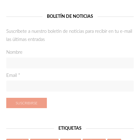
¿Y PORQUÉ NO?
BOLETÍN DE NOTICIAS
QUIERO MIS EMBRIONES!!!!!!
Suscríbete a nuestro boletín de noticias para recibir en tu e-mail
las últimas entradas
Bienvenidos
Nombre
¿Reproducción humana o humanizada?
Hijos de tres padres
Email *
¿La reproducción asistida nos vuelve locos?
HASTA QUE EDAD SOY FÉRTIL?
ETIQUETAS