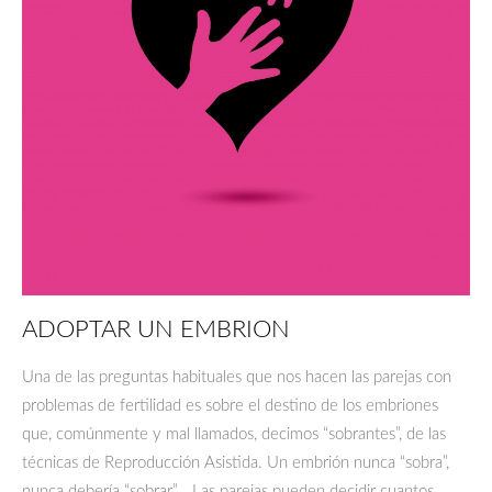
ADOPTAR UN EMBRION
Una de las preguntas habituales que nos hacen las parejas con
problemas de fertilidad es sobre el destino de los embriones
que, comúnmente y mal llamados, decimos “sobrantes”, de las
técnicas de Reproducción Asistida. Un embrión nunca “sobra”,
nunca debería “sobrar”… Las parejas pueden decidir cuantos